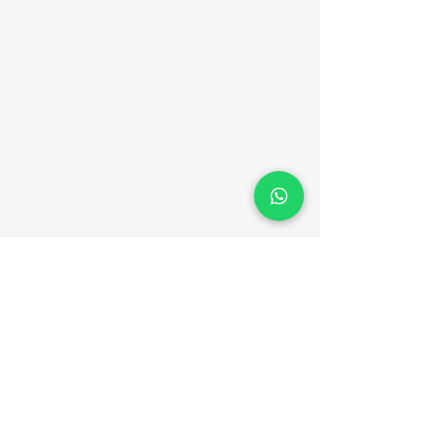
Dra Mylena Caroso Melhem
Ordem dos Médicos de Portugal: 75439
CRM: 24942 – RQE: 21140
ENTRE EM CONTATO