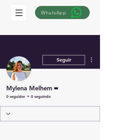
WhatsApp
Mais ações
Seguir
Administrador
Mylena Melhem
0 seguidor
0 seguindo